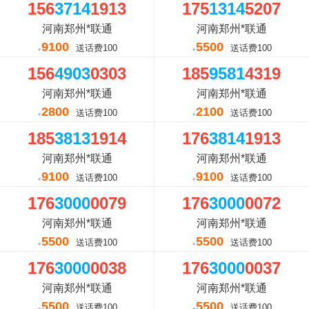
156
3714
1913
175
1314
5207
河南郑州*联通
河南郑州*联通
9100
5500
送话费100
送话费100
￥
￥
156
4903
0303
185
9581
4319
河南郑州*联通
河南郑州*联通
2800
2100
送话费100
送话费100
￥
￥
185
3813
1914
176
3814
1913
河南郑州*联通
河南郑州*联通
9100
9100
送话费100
送话费100
￥
￥
176
3000
0079
176
3000
0072
河南郑州*联通
河南郑州*联通
5500
5500
送话费100
送话费100
￥
￥
176
3000
0038
176
3000
0037
河南郑州*联通
河南郑州*联通
5500
5500
送话费100
送话费100
￥
￥