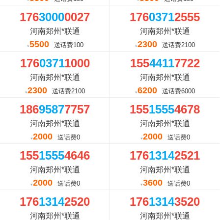
176
3000
0027
176
0371
2555
河南郑州*联通
河南郑州*联通
5500
2300
送话费100
送话费2100
￥
￥
176
0371
1000
155
4411
7722
河南郑州*联通
河南郑州*联通
2300
6200
送话费2100
送话费6000
￥
￥
186
9587
7757
155
1555
4678
河南郑州*联通
河南郑州*联通
2000
2000
送话费0
送话费0
￥
￥
155
1555
4646
176
1314
2521
河南郑州*联通
河南郑州*联通
2000
3600
送话费0
送话费0
￥
￥
176
1314
2520
176
1314
3520
河南郑州*联通
河南郑州*联通