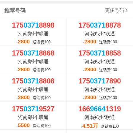
5G 时代
什么是5G
推荐号码
更多号码
175
0371
8898
175
0371
8878
河南郑州*联通
河南郑州*联通
2800
2800
送话费100
送话费100
￥
￥
175
0371
8868
175
0371
8858
河南郑州*联通
河南郑州*联通
2800
2800
送话费100
送话费100
￥
￥
175
0371
8808
175
0371
7890
河南郑州*联通
河南郑州*联通
2800
2800
送话费100
送话费100
￥
￥
175
0371
9527
166
9664
1319
河南郑州*联通
河南郑州*联通
5500
4.51万
送话费100
送话费100
￥
￥